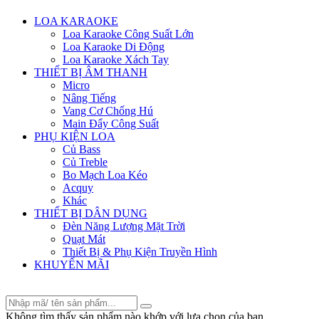
Menu
LOA KARAOKE
Loa Karaoke Công Suất Lớn
Loa Karaoke Di Động
Loa Karaoke Xách Tay
THIẾT BỊ ÂM THANH
Micro
Nâng Tiếng
Vang Cơ Chống Hú
Main Đẩy Công Suất
PHỤ KIỆN LOA
Củ Bass
Củ Treble
Bo Mạch Loa Kéo
Acquy
Khác
THIẾT BỊ DÂN DỤNG
Đèn Năng Lượng Mặt Trời
Quạt Mát
Thiết Bị & Phụ Kiện Truyền Hình
KHUYẾN MÃI
Không tìm thấy sản phẩm nào khớp với lựa chọn của bạn.