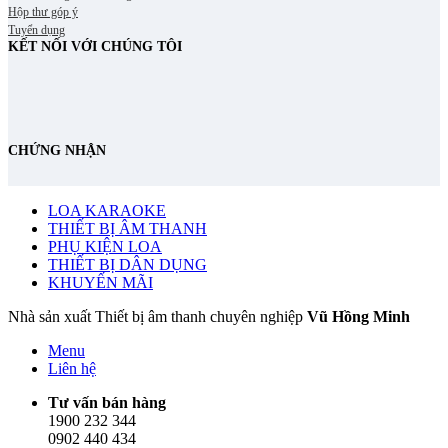
Hộp thư góp ý
Tuyển dụng
KẾT NỐI VỚI CHÚNG TÔI
CHỨNG NHẬN
LOA KARAOKE
THIẾT BỊ ÂM THANH
PHỤ KIỆN LOA
THIẾT BỊ DÂN DỤNG
KHUYẾN MÃI
Nhà sản xuất Thiết bị âm thanh chuyên nghiệp
Vũ Hồng Minh
Menu
Liên hệ
Tư vấn bán hàng
1900 232 344
0902 440 434