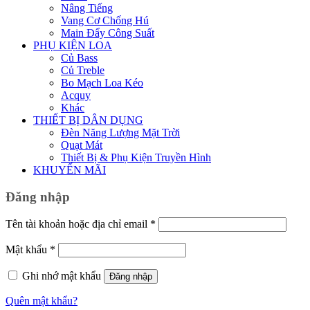
Nâng Tiếng
Vang Cơ Chống Hú
Main Đẩy Công Suất
PHỤ KIỆN LOA
Củ Bass
Củ Treble
Bo Mạch Loa Kéo
Acquy
Khác
THIẾT BỊ DÂN DỤNG
Đèn Năng Lượng Mặt Trời
Quạt Mát
Thiết Bị & Phụ Kiện Truyền Hình
KHUYẾN MÃI
Đăng nhập
Bắt
Tên tài khoản hoặc địa chỉ email
*
buộc
Bắt
Mật khẩu
*
buộc
Ghi nhớ mật khẩu
Đăng nhập
Quên mật khẩu?