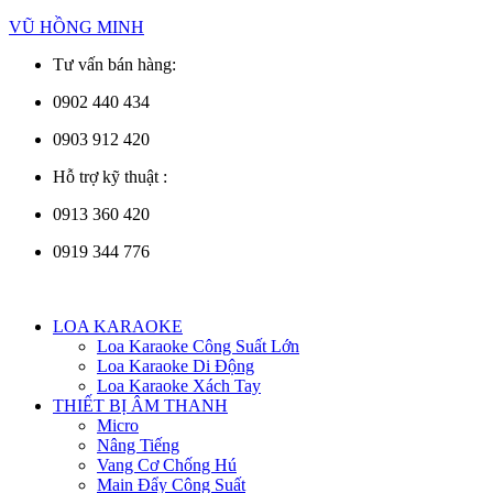
Skip
VŨ HỒNG MINH
to
Tư vấn bán hàng:
content
0902 440 434
0903 912 420
Hỗ trợ kỹ thuật :
0913 360 420
0919 344 776
Menu
LOA KARAOKE
Loa Karaoke Công Suất Lớn
Loa Karaoke Di Động
Loa Karaoke Xách Tay
THIẾT BỊ ÂM THANH
Micro
Nâng Tiếng
Vang Cơ Chống Hú
Main Đẩy Công Suất