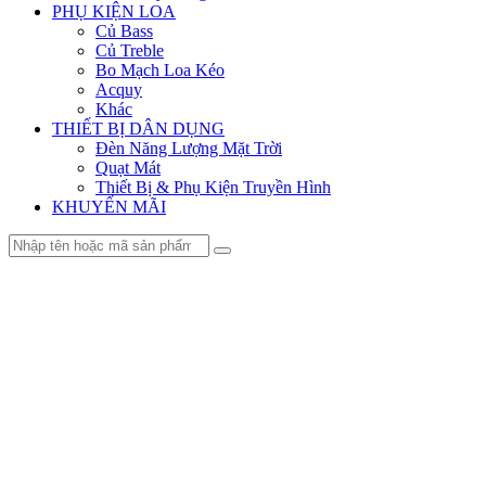
PHỤ KIỆN LOA
Củ Bass
Củ Treble
Bo Mạch Loa Kéo
Acquy
Khác
THIẾT BỊ DÂN DỤNG
Đèn Năng Lượng Mặt Trời
Quạt Mát
Thiết Bị & Phụ Kiện Truyền Hình
KHUYẾN MÃI