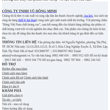
CÔNG TY TNHH VŨ HỒNG MINH
Chúng tôi là đơn vị sản xuất và cung cấp dàn âm thanh chuyên nghiệp,
loa kéo
, loa xách tay
cùng đa dạng
thiết bị âm than
h cùng mức giá cạnh tranh nhất thị trường. Với phương châm
“Hàng Việt Nam chất lượng cao”, cam kết mang đến cho khách hàng những sản phẩm có
chất lượng vượt trội và trải nghiệm âm nhạc đỉnh cao. S
ản phẩm của chúng tôi luôn là lựa
chọn tin cậy để nâng tầm âm thanh cho mọi nhu cầu khách hàng từ gia đình đến sự kiện
lớn.
THÔNG TIN LIÊN HỆ
Văn phòng đại diện: 44 Nguyễn Nghiêm, phường Tân Phú,
TP. HCM
Nhà máy: Lô LG20A-LG21, Đ.số 3, Khu Công Nghiệp Xuyên Á, Xã Đức Lập,
Tỉnh Tây Ninh
Mã số thuế: 0313066707 | 0313066707-002
Email:
admin@vuhongminh.vn
Tư vấn bán hàng: 0902 440 434 - 0903 912 420
Hỗ trợ kỹ thuật
: 0913 360 420 - 0919 344 776
Hỗ trợ giao hàng : 0902 787 864 - 0962 244 162
HỖ TRỢ
Hướng dẫn mua hàng
Chính sách giao hàng
Chính sách đổi trả
Chính sách bảo hành
Chính sách bảo mật
Đăng ký đại lý
KHÁM PHÁ
Giới thiệu công ty
Tin tức - sự kiện
Tiện ích - mẹo sử dụng
Video hướng dẫn sử dụng