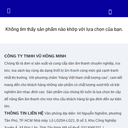
Không tìm thấy sản phẩm nào khớp với lựa chọn của bạn.
CÔNG TY TNHH VŨ HỒNG MINH
Chúng tôi là đơn vị sản xuất và cung cấp dàn âm thanh chuyên nghiệp,
loa
kéo
, loa xách tay cùng đa dạng
thiết bị âm than
h cùng mức giá cạnh tranh
nhất thị trường. Với phương châm “Hàng Việt Nam chất lượng cao”, cam kết
mang đến cho khách hàng những sản phẩm có chất lượng vượt trội và trải
nghiệm âm nhạc đỉnh cao. S
ản phẩm của chúng tôi luôn là lựa chọn tin cậy
để nâng tầm âm thanh cho mọi nhu cầu khách hàng từ gia đình đến sự kiện
lớn.
THÔNG TIN LIÊN HỆ
Văn phòng đại diện: 44 Nguyễn Nghiêm, phường
Tân Phú, TP. HCM
Nhà máy: Lô LG20A-LG21, Đ.số 3, Khu Công Nghiệp
Xuyên Á, Xã Đức Lập, Tỉnh Tây Ninh
Mã số thuế: 0313066707 |