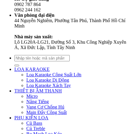
0902 787 864
0962 244 162
Văn phòng đại diện
44 Nguyễn Nghiêm, Phường Tân Phú, Thành Phố Hồ Chí
Minh
Nhà máy sản xuất:
Lô LG20A-LG21, Đường Số 3, Khu Công Nghiệp Xuyên
Á, Xã Đức Lập, Tỉnh Tây Ninh
Tìm
kiếm:
LOA KARAOKE
Loa Karaoke Công Suất Lớn
Loa Karaoke Di Động
Loa Karaoke Xách Tay
THIẾT BỊ ÂM THANH
Micro
Nâng Tiếng
Vang Cơ Chống Hú
Main Đẩy Công Suất
PHỤ KIỆN LOA
Củ Bass
Củ Treble
Bo Mạch Loa Kéo