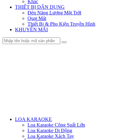
Khác
THIẾT BỊ DÂN DỤNG
Đèn Năng Lượng Mặt Trời
Quạt Mát
Thiết Bị & Phụ Kiện Truyền Hình
KHUYẾN MÃI
Menu
LOA KARAOKE
Loa Karaoke Công Suất Lớn
Loa Karaoke Di Động
Loa Karaoke Xách Tay