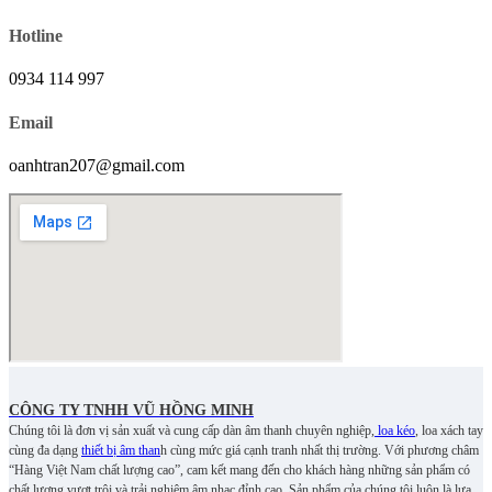
Hotline
0934 114 997
Email
oanhtran207@gmail.com
CÔNG TY TNHH VŨ HỒNG MINH
Chúng tôi là đơn vị sản xuất và cung cấp dàn âm thanh chuyên nghiệp,
loa kéo
, loa xách tay
cùng đa dạng
thiết bị âm than
h cùng mức giá cạnh tranh nhất thị trường. Với phương châm
“Hàng Việt Nam chất lượng cao”, cam kết mang đến cho khách hàng những sản phẩm có
chất lượng vượt trội và trải nghiệm âm nhạc đỉnh cao. S
ản phẩm của chúng tôi luôn là lựa