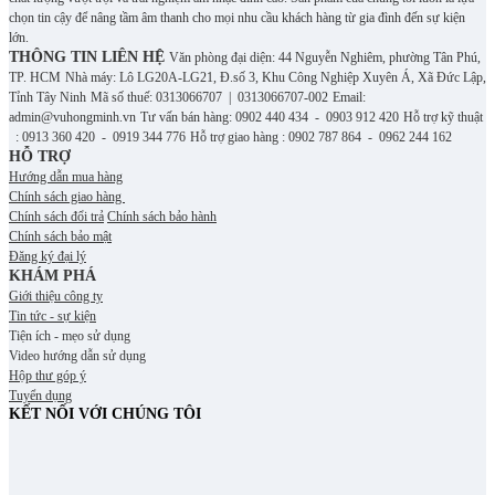
chọn tin cậy để nâng tầm âm thanh cho mọi nhu cầu khách hàng từ gia đình đến sự kiện
lớn.
THÔNG TIN LIÊN HỆ
Văn phòng đại diện: 44 Nguyễn Nghiêm, phường Tân Phú,
TP. HCM
Nhà máy: Lô LG20A-LG21, Đ.số 3, Khu Công Nghiệp Xuyên Á, Xã Đức Lập,
Tỉnh Tây Ninh
Mã số thuế: 0313066707 | 0313066707-002
Email:
admin@vuhongminh.vn
Tư vấn bán hàng: 0902 440 434 - 0903 912 420
Hỗ trợ kỹ thuật
: 0913 360 420 - 0919 344 776
Hỗ trợ giao hàng : 0902 787 864 - 0962 244 162
HỖ TRỢ
Hướng dẫn mua hàng
Chính sách giao hàng
Chính sách đổi trả
Chính sách bảo hành
Chính sách bảo mật
Đăng ký đại lý
KHÁM PHÁ
Giới thiệu công ty
Tin tức - sự kiện
Tiện ích - mẹo sử dụng
Video hướng dẫn sử dụng
Hộp thư góp ý
Tuyển dụng
KẾT NỐI VỚI CHÚNG TÔI