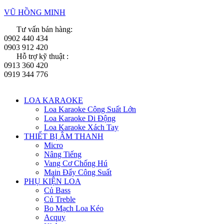
VŨ HỒNG MINH
Tư vấn bán hàng:
0902 440 434
0903 912 420
Hỗ trợ kỹ thuật :
0913 360 420
0919 344 776
Menu
LOA KARAOKE
Loa Karaoke Công Suất Lớn
Loa Karaoke Di Động
Loa Karaoke Xách Tay
THIẾT BỊ ÂM THANH
Micro
Nâng Tiếng
Vang Cơ Chống Hú
Main Đẩy Công Suất
PHỤ KIỆN LOA
Củ Bass
Củ Treble
Bo Mạch Loa Kéo
Acquy