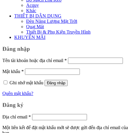
Acquy
Khác
THIẾT BỊ DÂN DỤNG
Đèn Năng Lượng Mặt Trời
Quạt Mát
Thiết Bị & Phụ Kiện Truyền Hình
KHUYẾN MÃI
Đăng nhập
Bắt
Tên tài khoản hoặc địa chỉ email
*
buộc
Bắt
Mật khẩu
*
buộc
Ghi nhớ mật khẩu
Đăng nhập
Quên mật khẩu?
Đăng ký
Bắt
Địa chỉ email
*
buộc
Một liên kết để đặt mật khẩu mới sẽ được gửi đến địa chỉ email của
bạn.