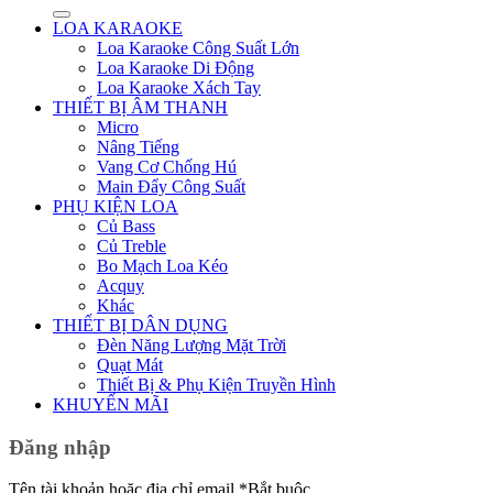
LOA KARAOKE
Loa Karaoke Công Suất Lớn
Loa Karaoke Di Động
Loa Karaoke Xách Tay
THIẾT BỊ ÂM THANH
Micro
Nâng Tiếng
Vang Cơ Chống Hú
Main Đẩy Công Suất
PHỤ KIỆN LOA
Củ Bass
Củ Treble
Bo Mạch Loa Kéo
Acquy
Khác
THIẾT BỊ DÂN DỤNG
Đèn Năng Lượng Mặt Trời
Quạt Mát
Thiết Bị & Phụ Kiện Truyền Hình
KHUYẾN MÃI
Đăng nhập
Tên tài khoản hoặc địa chỉ email
*
Bắt buộc